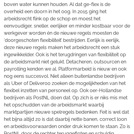
boven water kunnen houden. Al dat ge-flex is de
overheid een doorn in het oog. In 2015 ging het
arbeidsrecht flink op de schop en moest het
eenvoudiger, sneller, eerlijker en minder kostbaar voor de
werkgever worden én de nieuwe regels moesten de
‘doorgeschoten flexibiliteit’ bestrijden. Eerlijk is eerlijk,
deze nieuwe regels maken het arbeidsrecht een stuk
ingewikkelder. Ook is het terugdringen van flexibiliteit op
de arbeidsmarkt niet gelukt. Detacheren, outsourcen en
payrolling kenden we al. Platformarbeid is nieuw en ook
nog eens succesvol. Niet alleen buitenlandse bedrijven
als Uber of Deliveroo zoeken de mogelijkheden van het
flexibel inzetten van personeel op. Ook oer-Hollandse
bedrijven als PostNL doen dat. Op zich is er niks mis met
het opschudden van de arbeidsmarkt waarbij
marktpartijen nieuwe spelregels bedenken. Feit is wel dat
het bijna altijd zo is dat daarbij nette banen, correct loon
en arbeidsvoorwaarden onder druk komen te staan. Zo is
PostNL door de rechter teruggefloten en schuldig