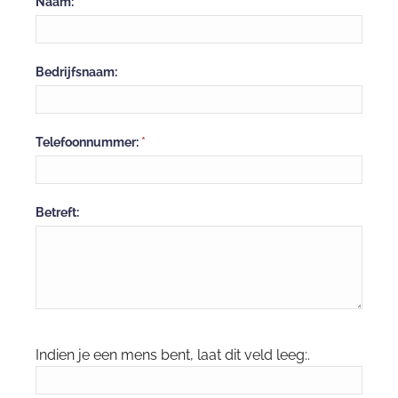
Neem
Naam:
*
contact
op
Bedrijfsnaam:
Telefoonnummer:
*
Betreft:
Indien je een mens bent, laat dit veld leeg:.