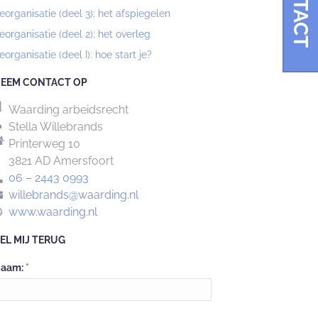
CONTACT
eorganisatie (deel 3); het afspiegelen
eorganisatie (deel 2); het overleg
eorganisatie (deel I): hoe start je?
EEM CONTACT OP
Waarding arbeidsrecht
Stella Willebrands
Printerweg 10
3821 AD Amersfoort
06 – 2443 0993
willebrands@waarding.nl
www.waarding.nl
EL MIJ TERUG
Neem
aam:
*
ontact
p