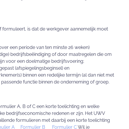
f formuleert, is dat de werkgever aannemelijk moet
n over een periode van ten minste 26 weken)
dige) bedrijfsbeëindiging of door maatregelen die om
jn voor een doelmatige bedrijfsvoering;
gepast (afspiegelingsbeginsel) en
nemer(s) binnen een redelijke termijn (al dan niet met
re passende functie binnen de onderneming of groep.
ormulier A, B of C een korte toelichting en welke
 welke bedrijfseconomische redenen er zijn. Het UWV
lende formulieren met daarbij een korte toelichting
mulier A
Formulier B
Formulier C
Wil je