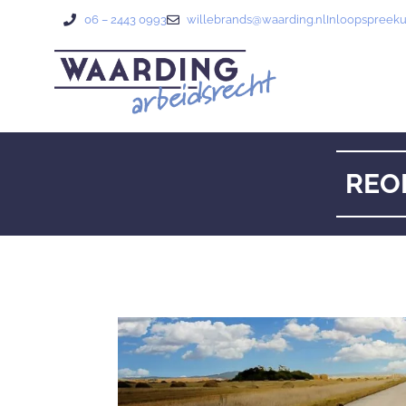
06 – 2443 0993
willebrands@waarding.nl
Inloopspreek
REOR