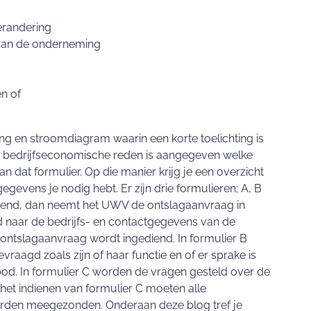
erandering
van de onderneming
n of
ng en stroomdiagram waarin een korte toelichting is
 bedrijfseconomische reden is aangegeven welke
 dat formulier. Op die manier krijg je een overzicht
evens je nodig hebt. Er zijn drie formulieren; A, B
gediend, dan neemt het UWV de ontslagaanvraag in
d naar de bedrijfs- en contactgegevens van de
ntslagaanvraag wordt ingediend. In formulier B
aagd zoals zijn of haar functie en of er sprake is
od. In formulier C worden de vragen gesteld over de
j het indienen van formulier C moeten alle
orden meegezonden. Onderaan deze blog tref je