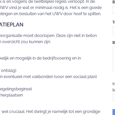
is en volgens de (wettelijke) regels verloopt. In de
B
UWV vind je wat er minimaal nodig is. Het is een goede
gelingen en besluiten van het UWV door hoef te spitten.
T
ATIEPLAN
 reorganisatie moet doorlopen. Deze zijn niet in beton
 overzicht zou kunnen zijn:
B
lijk en mogelijk in de bedrijfsvoering en in
 ontslag)
n eventueel met vakbonden (voor een sociaal plan)
I
iegelingsbeginsel
l
 herplaatsen
r wel cruciaal. Het dwingt je namelijk tot een grondige