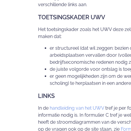
verschillende links aan.
TOETSINGSKADER UWV
Het toetsingskader zoals het UWV deze zel
maken dat:
er structureel (dat wil zeggen: bezie
arbeidsplaatsen vervallen door (volle
bedrijfseconomische redenen nodig zi
de juiste volgorde voor ontslag is toe
er geen mogelijkheden zijn om de werk
scholing) te herplaatsen in een ande
LINKS
In de
handleiding van het UWV
tref je per f
informatie nodig is. In formulier C tref je
heeft de stroomdiagrammen van de verschil
op de vragen ook op de site staan, zie
For