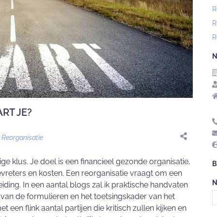
R
R
R
N
ART JE?
n
Reorganisatie
e klus. Je doel is een financieel gezonde organisatie,
B
ievreters en kosten. Een reorganisatie vraagt om een
N
ing. In een aantal blogs zal ik praktische handvaten
c
 van de formulieren en het toetsingskader van het
o
en flink aantal partijen die kritisch zullen kijken en