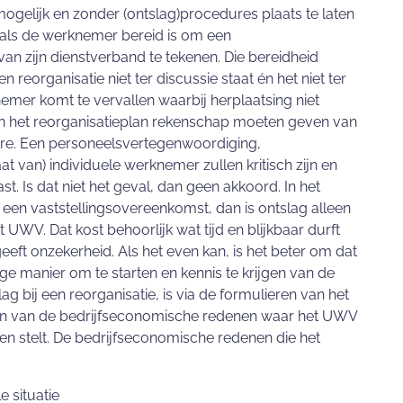
mogelijk en zonder (ontslag)procedures plaats te laten
 als de werknemer bereid is om een
an zijn dienstverband te tekenen. Die bereidheid
 reorganisatie niet ter discussie staat én het niet ter
nemer komt te vervallen waarbij herplaatsing niet
e in het reorganisatieplan rekenschap moeten geven van
ure. Een personeelsvertegenwoordiging,
van) individuele werknemer zullen kritisch zijn en
st. Is dat niet het geval, dan geen akkoord. In het
een vaststellingsovereenkomst, dan is ontslag alleen
UWV. Dat kost behoorlijk wat tijd en blijkbaar durft
ft onzekerheid. Als het even kan, is het beter om dat
 manier om te starten en kennis te krijgen van de
g bij een reorganisatie, is via de formulieren van het
 aan van de bedrijfseconomische redenen waar het UWV
n stelt. De bedrijfseconomische redenen die het
e situatie