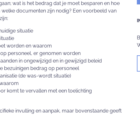
gaan; wat is het bedrag dat je moet besparen en hoe
 en welke documenten zijn nodig? Een voorbeeld van
ijn:
I
uidige situatie
B
ituatie
W
moet worden en waarom
 op personeel, er genomen worden
nden in ongewijzigd en in gewijzigd beleid
e bezuinigen bedrag op personeel
anisatie (de was-wordt situatie)
n waarom
or komt te vervallen met een toelichting
ecifieke invulling en aanpak, maar bovenstaande geeft