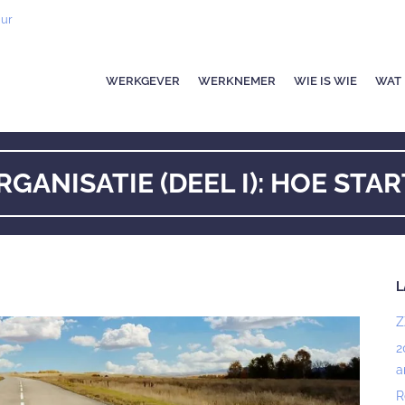
uur
WERKGEVER
WERKNEMER
WIE IS WIE
WAT 
GANISATIE (DEEL I): HOE STAR
L
Z
2
a
R