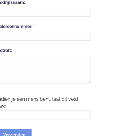
edrijfsnaam:
elefoonnummer:
*
etreft:
ndien je een mens bent, laat dit veld
eeg:.
Verzenden