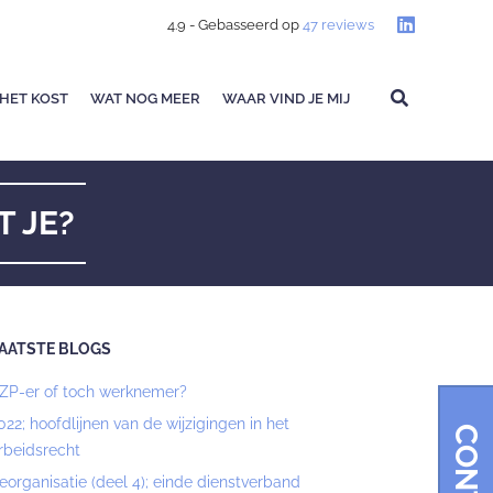
4.9
- Gebasseerd op
47
reviews
HET KOST
WAT NOG MEER
WAAR VIND JE MIJ
T JE?
AATSTE BLOGS
ZP-er of toch werknemer?
022; hoofdlijnen van de wijzigingen in het
rbeidsrecht
eorganisatie (deel 4); einde dienstverband