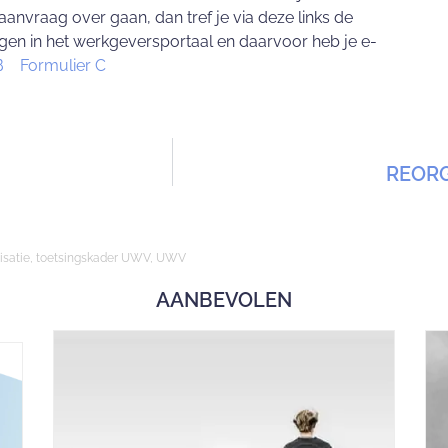
aanvraag over gaan, dan tref je via deze links de
gen in het werkgeversportaal en daarvoor heb je e-
r B
Formulier C
REORG
isatie
,
toetsingskader UWV
,
UWV
AANBEVOLEN