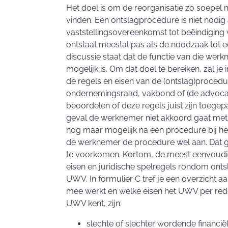
Het doel is om de reorganisatie zo soepel 
vinden. Een ontslagprocedure is niet nodig
vaststellingsovereenkomst tot beëindiging v
ontstaat meestal pas als de noodzaak tot een
discussie staat dat de functie van die werk
mogelijk is. Om dat doel te bereiken, zal j
de regels en eisen van de (ontslag)proced
ondernemingsraad, vakbond of (de advocaat 
beoordelen of deze regels juist zijn toegepa
geval de werknemer niet akkoord gaat met 
nog maar mogelijk na een procedure bij het 
de werknemer de procedure wel aan. Dat gee
te voorkomen. Kortom, de meest eenvoudige
eisen en juridische spelregels rondom ontsla
UWV. In formulier C tref je een overzicht
mee werkt en welke eisen het UWV per rede
UWV kent, zijn:
slechte of slechter wordende financiël