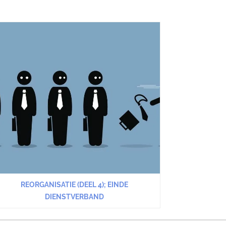
REORGANISATIE (DEEL 4); EINDE
DIENSTVERBAND