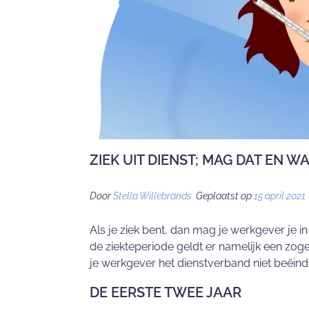
ZIEK UIT DIENST; MAG DAT EN W
Door
Stella Willebrands
Geplaatst op
15 april 2021
Als je ziek bent, dan mag je werkgever je in
de ziekteperiode geldt er namelijk een z
je werkgever het dienstverband niet beëindige
DE EERSTE TWEE JAAR