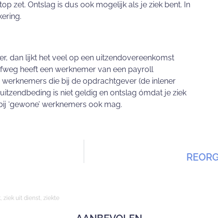
top zet. Ontslag is dus ook mogelijk als je ziek bent. In
kering.
ver, dan lijkt het veel op een uitzendovereenkomst
rofweg heeft een werknemer van een payroll
s werknemers die bij de opdrachtgever (de inlener
Een uitzendbeding is niet geldig en ontslag ómdat je ziek
at bij ‘gewone’ werknemers ook mag.
REORGA
k
,
ziek uit dienst
,
ziekte