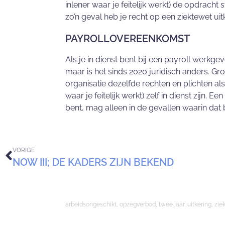
inlener waar je feitelijk werkt) de opdracht s
zo’n geval heb je recht op een ziektewet uit
PAYROLLOVEREENKOMST
Als je in dienst bent bij een payroll werkge
maar is het sinds 2020 juridisch anders. G
organisatie dezelfde rechten en plichten al
waar je feitelijk werkt) zelf in dienst zijn. 
bent, mag alleen in de gevallen waarin d
VORIGE
NOW III; DE KADERS ZIJN BEKEND
arbeidsongeschikt
,
opzegverbod
,
twee jaar
,
uitkering
,
zie