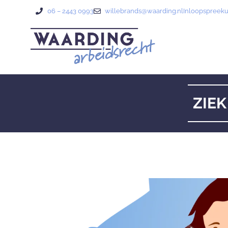
06 – 2443 0993
willebrands@waarding.nl
Inloopspreek
ZIEK