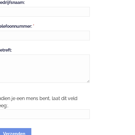
edrijfsnaam:
elefoonnummer:
*
etreft:
ndien je een mens bent, laat dit veld
eeg:.
Verzenden