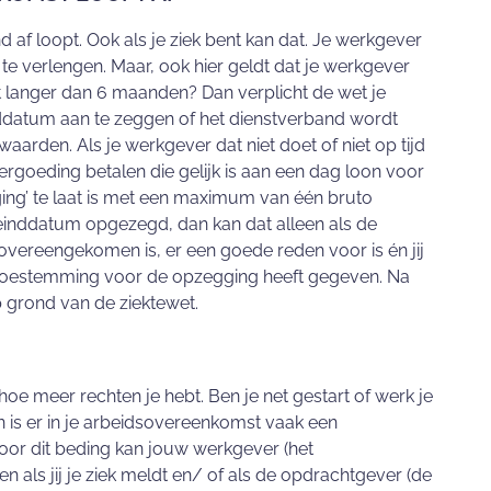
nd af loopt. Ook als je ziek bent kan dat. Je werkgever
te verlengen. Maar, ook hier geldt dat je werkgever
t langer dan 6 maanden? Dan verplicht de wet je
datum aan te zeggen of het dienstverband wordt
aarden. Als je werkgever dat niet doet of niet op tijd
rgoeding betalen die gelijk is aan een dag loon voor
ng’ te laat is met een maximum van één bruto
einddatum opgezegd, dan kan dat alleen als de
overeengekomen is, er een goede reden voor is én jij
 toestemming voor de opzegging heeft gegeven. Na
op grond van de ziektewet.
hoe meer rechten je hebt. Ben je net gestart of werk je
 is er in je arbeidsovereenkomst vaak een
r dit beding kan jouw werkgever (het
n als jij je ziek meldt en/ of als de opdrachtgever (de