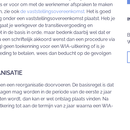
rs er voor om met de werknemer afspraken te maken
n, zie ook
de vaststellingsovereenkomst.
Het is goed
ing onder een vaststellingsovereenkomst plaatst. Heb je
I
gaat je werkgever de transitievergoeding en
t in de basis in orde, maar bedenk daarbij wel dat er
B
u een schriftelijk akkoord wenst dan een procedure via
W
 geen toekenning voor een WIA-uitkering of is je
oeding te betalen, wees dan beducht op de gevolgen
NISATIE
n een reorganisatie doorvoeren. De basisregel is dat
slagen mag worden in de periode van de eerste 2 jaar
loten wordt, dan kan er wel ontslag plaats vinden. Na
itkering tot aan de termijn van 2 jaar waarna een WIA-