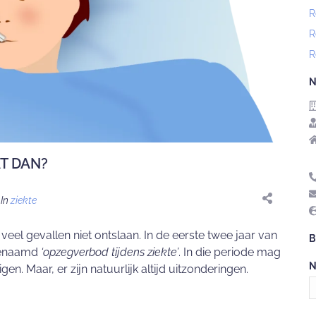
R
R
R
N
AT DAN?
In
ziekte
 veel gevallen niet ontslaan. In de eerste twee jaar van
B
ogenaamd
‘opzegverbod tijdens ziekte’
. In die periode mag
N
n. Maar, er zijn natuurlijk altijd uitzonderingen.
c
o