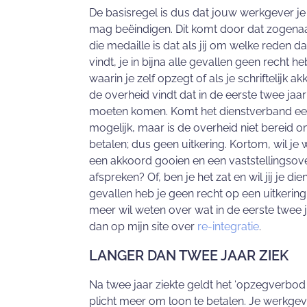
De basisregel is dus dat jouw werkgever je 
mag beëindigen. Dit komt door dat zogenaa
die medaille is dat als jij om welke reden 
vindt, je in bijna alle gevallen geen recht h
waarin je zelf opzegt of als je schriftelijk
de overheid vindt dat in de eerste twee jaa
moeten komen. Komt het dienstverband eerde
mogelijk, maar is de overheid niet bereid o
betalen; dus geen uitkering. Kortom, wil je
een akkoord gooien en een vaststellingsov
afspreken? Of, ben je het zat en wil jij je d
gevallen heb je geen recht op een uitkerin
meer wil weten over wat in de eerste twee 
dan op mijn site over
re-integratie
.
LANGER DAN TWEE JAAR ZIEK
Na twee jaar ziekte geldt het ‘opzegverbod t
plicht meer om loon te betalen. Je werkg