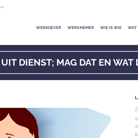
uur
WERKGEVER
WERKNEMER
WIE IS WIE
WAT 
 UIT DIENST; MAG DAT EN WAT
L
Z
2
a
R