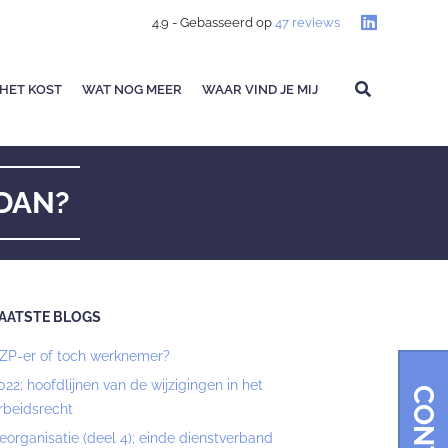
4.9
- Gebasseerd op
47
reviews
HET KOST
WAT NOG MEER
WAAR VIND JE MIJ
 DAN?
AATSTE BLOGS
ZP-er of toch werknemer?
022; hoofdlijnen van de wijzigingen in het
rbeidsrecht
eorganisatie (deel 4); einde dienstverband