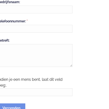
edrijfsnaam:
elefoonnummer:
*
etreft:
ndien je een mens bent, laat dit veld
eeg:.
Verzenden