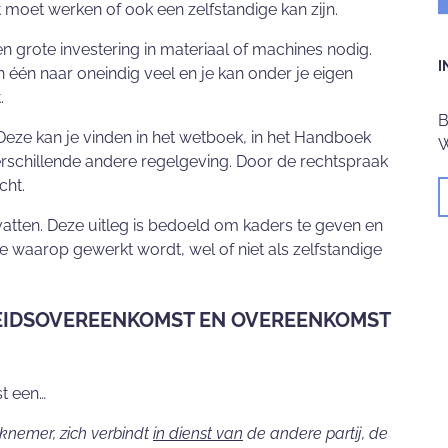
 moet werken of ook een zelfstandige kan zijn.
en grote investering in materiaal of machines nodig.
I
 één naar oneindig veel en je kan onder je eigen
t.
B
 Deze kan je vinden in het wetboek, in het Handboek
W
erschillende andere regelgeving. Door de rechtspraak
icht.
mvatten. Deze uitleg is bedoeld om kaders te geven en
ze waarop gewerkt wordt, wel of niet als zelfstandige
BEIDSOVEREENKOMST EN OVEREENKOMST
t een…
knemer, zich verbindt
in dienst van
de andere partij, de