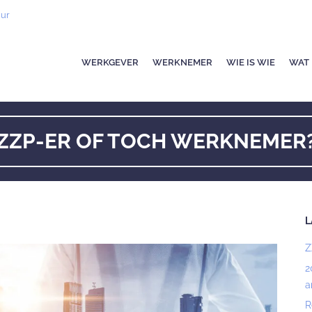
uur
WERKGEVER
WERKNEMER
WIE IS WIE
WAT 
ZZP-ER OF TOCH WERKNEMER
L
Z
2
a
R