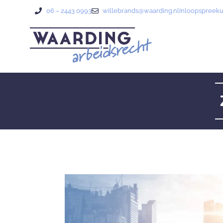
06 – 2443 0993
willebrands@waarding.nl
Inloopspreek