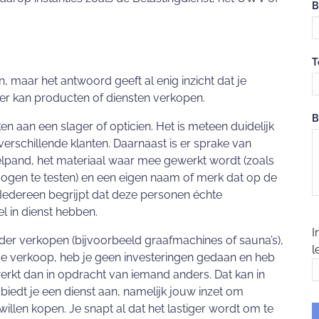
B
T
 maar het antwoord geeft al enig inzicht dat je
er kan producten of diensten verkopen.
B
n aan een slager of opticien. Het is meteen duidelijk
 verschillende klanten. Daarnaast is er sprake van
kelpand, het materiaal waar mee gewerkt wordt (zoals
 ogen te testen) en een eigen naam of merk dat op de
. Iedereen begrijpt dat deze personen échte
l in dienst hebben.
I
der verkopen (bijvoorbeeld graafmachines of sauna’s),
l
 de verkoop, heb je geen investeringen gedaan en heb
werkt dan in opdracht van iemand anders. Dat kan in
k biedt je een dienst aan, namelijk jouw inzet om
illen kopen. Je snapt al dat het lastiger wordt om te