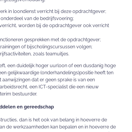
rk in loondienst verricht bij deze opdrachtgever;
onderdeel van de bedrijfsvoering;
rricht, worden bij de opdrachtgever ook verricht
functioneren gesprekken met de opdrachtgever;
trainingen of bijscholingscursussen volgen;
sactiviteiten, zoals teamuitjes.
ft, een duidelijk hoger uurloon of een dusdanig hoge
j een gelijkwaardige (onderhandelings)positie heeft ten
t aanwijzingen dat er geen sprake is van een
rbeidsrecht, een ICT-specialist die een nieuw
nterim bestuurder.
pmiddelen en gereedschap
tructies, dan is het ook van belang in hoeverre de
 van de werkzaamheden kan bepalen en in hoeverre de