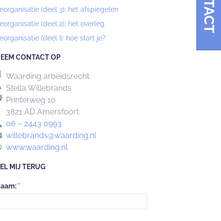
CONTACT
eorganisatie (deel 3); het afspiegelen
eorganisatie (deel 2); het overleg
eorganisatie (deel I): hoe start je?
EEM CONTACT OP
Waarding arbeidsrecht
Stella Willebrands
Printerweg 10
3821 AD Amersfoort
06 – 2443 0993
willebrands@waarding.nl
www.waarding.nl
EL MIJ TERUG
Neem
aam:
*
ontact
p