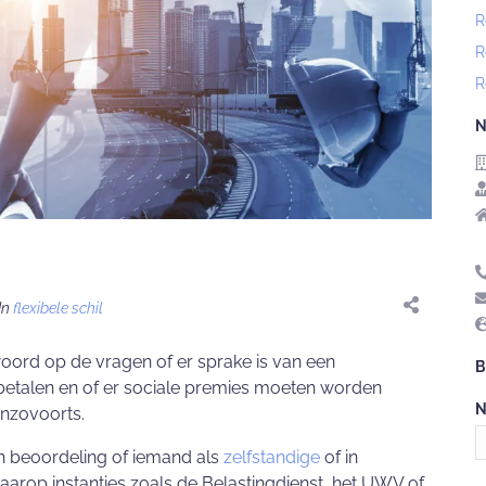
R
R
R
N
In
flexibele schil
woord op de vragen of er sprake is van een
B
betalen en of er sociale premies moeten worden
N
enzovoorts.
c
en beoordeling of iemand als
zelfstandige
of in
o
aarop instanties zoals de Belastingdienst, het UWV of