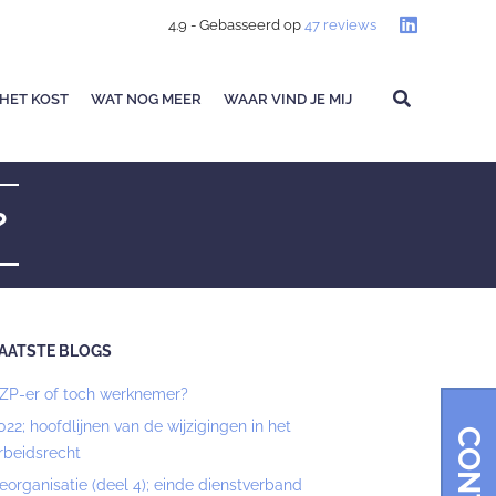
4.9
- Gebasseerd op
47
reviews
HET KOST
WAT NOG MEER
WAAR VIND JE MIJ
?
AATSTE BLOGS
ZP-er of toch werknemer?
022; hoofdlijnen van de wijzigingen in het
rbeidsrecht
eorganisatie (deel 4); einde dienstverband