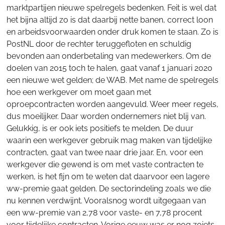
marktpartijen nieuwe spelregels bedenken. Feit is wel dat
het bijna altijd zo is dat daarbij nette banen, correct loon
en arbeidsvoorwaarden onder druk komen te staan. Zo is
PostNL door de rechter teruggefloten en schuldig
bevonden aan onderbetaling van medewerkers. Om de
doelen van 2015 toch te halen, gaat vanaf 1 januari 2020
een nieuwe wet gelden; de WAB. Met name de spelregels
hoe een werkgever om moet gaan met
oproepcontracten worden aangevuld. Weer meer regels,
dus moeilijker. Daar worden ondernemers niet blij van.
Gelukkig, is er ook iets positiefs te melden. De duur
waarin een werkgever gebruik mag maken van tijdelijke
contracten, gaat van twee naar drie jaar. En, voor een
werkgever die gewend is om met vaste contracten te
werken, is het fijn om te weten dat daarvoor een lagere
ww-premie gaat gelden. De sectorindeling zoals we die
nu kennen verdwijnt. Vooralsnog wordt uitgegaan van
een ww-premie van 2,78 voor vaste- en 7,78 procent
voor tijdelijke contracten. Vorige eeuw was er nog zoiets