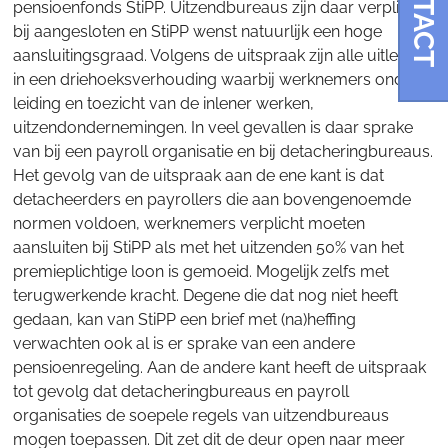
CONTACT
pensioenfonds StiPP. Uitzendbureaus zijn daar verplicht
bij aangesloten en StiPP wenst natuurlijk een hoge
aansluitingsgraad. Volgens de uitspraak zijn alle uitleners
in een driehoeksverhouding waarbij werknemers onder
leiding en toezicht van de inlener werken,
uitzendondernemingen. In veel gevallen is daar sprake
van bij een payroll organisatie en bij detacheringbureaus.
Het gevolg van de uitspraak aan de ene kant is dat
detacheerders en payrollers die aan bovengenoemde
normen voldoen, werknemers verplicht moeten
aansluiten bij StiPP als met het uitzenden 50% van het
premieplichtige loon is gemoeid. Mogelijk zelfs met
terugwerkende kracht. Degene die dat nog niet heeft
gedaan, kan van StiPP een brief met (na)heffing
verwachten ook al is er sprake van een andere
pensioenregeling. Aan de andere kant heeft de uitspraak
tot gevolg dat detacheringbureaus en payroll
organisaties de soepele regels van uitzendbureaus
mogen toepassen. Dit zet dit de deur open naar meer