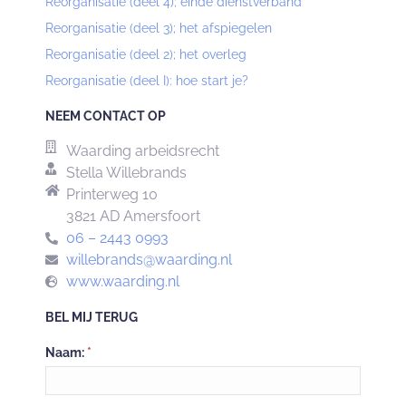
Reorganisatie (deel 4); einde dienstverband
Reorganisatie (deel 3); het afspiegelen
Reorganisatie (deel 2); het overleg
Reorganisatie (deel I): hoe start je?
NEEM CONTACT OP
Waarding arbeidsrecht
Stella Willebrands
Printerweg 10
3821 AD Amersfoort
06 – 2443 0993
willebrands@waarding.nl
www.waarding.nl
BEL MIJ TERUG
Neem
Naam:
*
contact
op