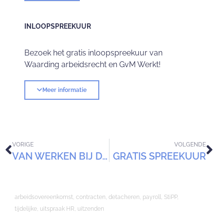
INLOOPSPREEKUUR
Bezoek het gratis inloopspreekuur van
Waarding arbeidsrecht en GvM Werkt!
Meer informatie
VORIGE
VOLGENDE
VAN WERKEN BIJ DE BANK, NAAR VOETEN OP DE BANK
GRATIS SPREEKUUR
arbeidsovereenkomst
,
contracten
,
detacheren
,
payroll
,
StiPP
,
tijdelijke
,
uitspraak HR
,
uitzenden