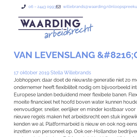
06 – 2443 0993
willebrands@waarding.nl
Inloopspreek
VAN LEVENSLANG &#8216;O
17 oktober 2019
Stella Willebrands
Jobhoppen; daar doet de nieuwste generatie niet zo moe
ondernemer heeft flexibiliteit nodig om bijvoorbeeld i
Europese landen beduidend meer flexibele banen. Fle
moeite financieel het hoofd boven water kunnen houden.
eenvoudiger, sneller, eerlijker en minder kostbaar voor 
nieuwe regels maken het arbeidsrecht een stuk ingewikke
kenden we al. Platformarbeid is nieuw en ook nog eens 
inzetten van personeel op. Ook oer-Hollandse bedrijve