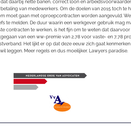
o is dat daarbij nette banen, correct loon en arbeidsvoorwaar
betaling van medewerkers. Om de doelen van 2015 toch te hal
m moet gaan met oproepcontracten worden aangevuld. Weer 
itiefs te melden. De duur waarin een werkgever gebruik mag ma
te contracten te werken, is het fijn om te weten dat daarvoo
tgegaan van een ww-premie van 2,78 voor vaste- en 7,78 proc
enstverband. Het lijkt er op dat deze eeuw zich gaat kenmerk
 wil leggen. Meer regels en dus moeilijker. Lawyers paradise.