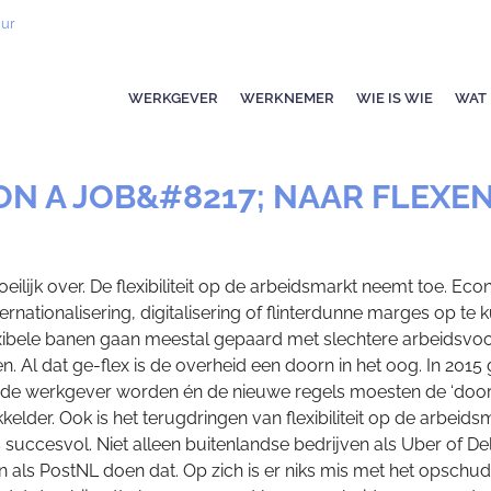
uur
WERKGEVER
WERKNEMER
WIE IS WIE
WAT 
N A JOB&#8217; NAAR FLEXE
ilijk over. De flexibiliteit op de arbeidsmarkt neemt toe. E
nternationalisering, digitalisering of flinterdunne marges op
xibele banen gaan meestal gepaard met slechtere arbeidsvo
 Al dat ge-flex is de overheid een doorn in het oog. In 2015 
de werkgever worden én de nieuwe regels moesten de ‘doorgescho
lder. Ook is het terugdringen van flexibiliteit op de arbeids
succesvol. Niet alleen buitenlandse bedrijven als Uber of De
n als PostNL doen dat. Op zich is er niks mis met het opsch