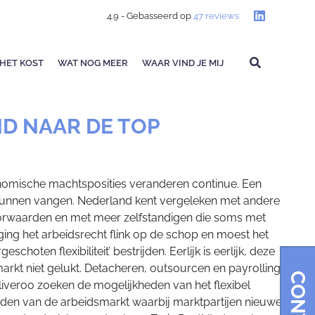
4.9
- Gebasseerd op
47
reviews
HET KOST
WAT NOG MEER
WAAR VIND JE MIJ
ND NAAR DE TOP
conomische machtsposities veranderen continue. Een
 te kunnen vangen. Nederland kent vergeleken met andere
orwaarden en met meer zelfstandigen die soms met
ging het arbeidsrecht flink op de schop en moest het
ten flexibiliteit’ bestrijden. Eerlijk is eerlijk, deze
markt niet gelukt. Detacheren, outsourcen en payrolling
liveroo zoeken de mogelijkheden van het flexibel
udden van de arbeidsmarkt waarbij marktpartijen nieuwe