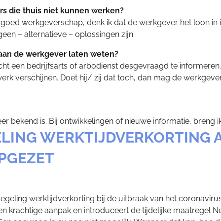
s die thuis niet kunnen werken?
 goed werkgeverschap, denk ik dat de werkgever het loon in ied
een – alternatieve – oplossingen zijn.
 aan de werkgever laten weten?
plicht een bedrijfsarts of arbodienst desgevraagd te inform
werk verschijnen. Doet hij/ zij dat toch, dan mag de werkge
r bekend is. Bij ontwikkelingen of nieuwe informatie, breng 
GELING WERKTIJDVERKORTING 
OPGEZET
eling werktijdverkorting bij de uitbraak van het coronavirus
e en krachtige aanpak en introduceert de tijdelijke maatreg