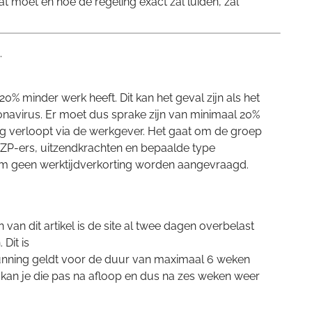
at moet en hoe de regeling exact zal luiden, zal
.
% minder werk heeft. Dit kan het geval zijn als het
ronavirus. Er moet dus sprake zijn van minimaal 20%
g verloopt via de werkgever. Het gaat om de groep
n ZZP-ers, uitzendkrachten en bepaalde type
om geen werktijdverkorting worden aangevraagd.
an dit artikel is de site al twee dagen overbelast
Dit is
nning geldt voor de duur van maximaal 6 weken
kan je die pas na afloop en dus na zes weken weer