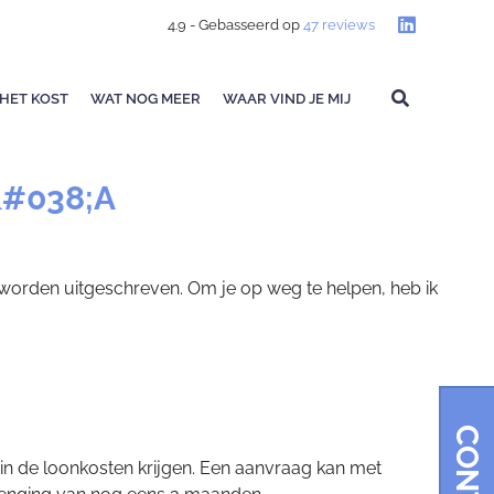
4.9
- Gebasseerd op
47
reviews
HET KOST
WAT NOG MEER
WAAR VIND JE MIJ
#038;A
 worden uitgeschreven. Om je op weg te helpen, heb ik
in de loonkosten krijgen. Een aanvraag kan met