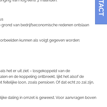
CONTACT
lenging van nog eens 3 maanden.
us
grond van bedrijfseconomische redenen ontslaan
oorbeelden kunnen als volgt gegeven worden:
ls het er uit ziet – losgekoppeld van de
 en de koppeling ontbreekt, lijkt het alsof de
telijke loon, zoals pensioen. Of dat echt zo zal zijn,
lijke daling in omzet is geweest. Voor aanvragen boven