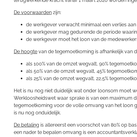
terugwerkende kracht vanaf 1 maart 2020 worden inge
De voorwaarden
zijn:
de werkgever verwacht minimaal een verlies aan 
de werkgever mag gedurende de periode waarin
de werkgever moet het loon van de medewerkers
De hoogte
van de tegemoetkoming is afhankelijk van 
als 100% van de omzet wegvalt, 90% tegemoetk
als 50% van de omzet wegvalt, 45% tegemoetkom
als 25% van de omzet wegvalt, 22,5% tegemoetko
Het is nu nog niet duidelijk wat onder loonsom moet w
Werkloosheidswet waar sprake is van een maximum dagl
tegemoetkoming voor de volle omvang van het loon gaat 
is nu nog onduidelijk.
De betaling
is allereerst een voorschot van 80% op bas
een nader te bepalen omvang is een accountantsverkla