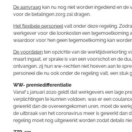
De aanvraag
kan nu nog niet worden ingediend en de ve
voor de betalingen zorg zal dragen.
Het flexibele personeel
valt onder deze regeling. Zodr
werkgever voor die loonkosten een tegemoetkoming aa
waardoor voor hen geen tegemoetkoming kan worden a
De voordelen
ten opzichte van de werktijdverkorting v
maart ingaat, er sprake is van een voorschot en de d
ontvangen, zij hun ww-rechten niet hoeven aan te spr
personeel die nu ook onder de regeling valt, een stu
WW-
premiedifferentiatie
Vanaf 1 januari 2020 geldt dat werkgevers een lage pr
verplichtingen te kunnen voldoen, was er een coulancer
gewerkt dan de overeengekomen uren, moet de werkgev
de uitbraak van het coronavirus meer is gewerkt dan die
regeling moet nog uitgewerkt worden zodat details niet