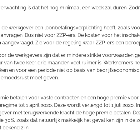
rwachting is dat het nog minimaal een week zal duren. Zodra d
a de werkgever een loonbetalingsverplichting heeft, zoals vo
nvragen. Dus niet voor ZZP-ers. De kosten voor het inschak
angevraagd. Zie voor de regeling waar ZZP-ers een beroep
oor de werkgevers zijn dat er mindere strikte voorwaarden g
uur van twee keer drie maanden veel ruimer is. Werknemers h
eken en voor een periode niet op basis van bedrijfseconomis
k gemoedsrust moet geven.
emie betalen voor vaste contracten en een hoge premie voor f
egime tot 1 april 2020. Deze wordt verlengd tot 1 juli 2020. I
er met terugwerkende kracht de hoge premie betalen. Deze 
 30%, zoals dat natuurlijk makkelijk het geval kan zijn in de 
 bekend zijn.