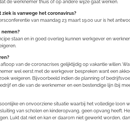
t de werknemer thuis of op andere wijze gaat werken.
 ziek is vanwege het coronavirus?
rsconferentie van maandag 23 maart 19.00 uur is het antwoo
te nemen?
in principe staan en in goed overleg kunnen werkgever en wer
eigeren.
ren?
 afloop van de coronacrises gelijktijdig op vakantie willen.
erknemer wel eerst met de werkgever bespreken want een akkoo
oek weigeren. Bijvoorbeeld indien de planning of bedrijfsvoe
rijf en die van de werknemer en een bestendige lijn (bij m
rsoonlijke en onvoorziene situatie waarbij het volledige loon
luiting van scholen en kinderopvang, geen opvang heeft. He
bruggen. Lukt dat niet en kan er daarom niet gewerkt worden, 