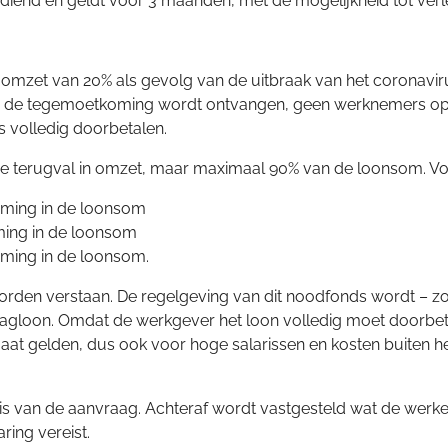
diend en geldt voor 3 maanden, met de mogelijkheid tot ver
omzet van 20% als gevolg van de uitbraak van het coronavir
 de tegemoetkoming wordt ontvangen, geen werknemers op 
 volledig doorbetalen.
de terugval in omzet, maar maximaal 90% van de loonsom. V
oming in de loonsom
ing in de loonsom
ming in de loonsom.
orden verstaan. De regelgeving van dit noodfonds wordt – zoa
oon. Omdat de werkgever het loon volledig moet doorbetalen
gelden, dus ook voor hoge salarissen en kosten buiten het fei
is van de aanvraag. Achteraf wordt vastgesteld wat de werke
ring vereist.