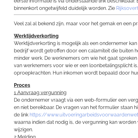
eerste informatie is via onderstaande link beschikbaar.
binnenkort ongetwijfeld duidelijk worden. Zie
Rijksover
Veel zal al bekend zijn, maar voor het gemak en een pra
Werktijdverkorting
Werktijdverkorting is mogelijk als een ondernemer kan 
bedrijf wordt getroffen door een calamiteit die buiten
minder werk. De werknemers om wie het gaat spreken h
van werknemers voor wie er een loonbetalingsplicht is. 
oproepkrachten. Hun inkomen wordt bepaald door hun 
Proces
1 Aanvraag vergunning
De ondernemer vraagt via een web-formulier een vergunni
en niet bereikbaar. De vragen van het formulier staan h
de link
https://www.uitvoeringarbeidsvoorwaardenwe
waarna indien dat nodig is, de vergunning kan worden
wijzigen.
2 Melding