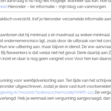
 Een aanvraag is nu nog niet mogelijk. Wanneer dat kan, hoe d
heid
Hieronder – ter informatie – mijn blog van vanmorgen.
ktisch overzicht, tref je hieronder verzamelde informatie aan
aantonen dat hij minimaal 2 en maximaal 24 weken minimaal 20
 het ondernemersrisico ligt, zoals door de uitbraak van het co
un ww-uitkering aan, maar blijven in dienst. De ww-aanvraa
Bij flexwerkers is dat veelal niet het geval. Denk daarbij aa
inzet en daar is nog geen vangnet voor. Voor hen kan daar
ng voor werktijdverkorting aan. Ten tijde van het schrijven v
ieronder uitgeschreven, zodat je deze vast kunt voorbereiden. 
tgeving.nl/mozard/!suite09.scherm1089?mWfr=123
De vergu
 verlengd. Heb je eenmaal een vergunning aangevraagd, dan 