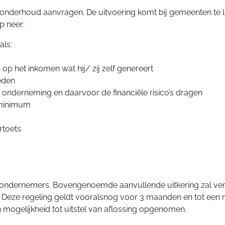
onderhoud aanvragen. De uitvoering komt bij gemeenten te li
p neer:
als:
p het inkomen wat hij/ zij zelf genereert
eden
 onderneming en daarvoor de financiële risico’s dragen
l minimum
rtoets
ge ondernemers. Bovengenoemde aanvullende uitkering zal ver
l. Deze regeling geldt vooralsnog voor 3 maanden en tot een 
n mogelijkheid tot uitstel van aflossing opgenomen.