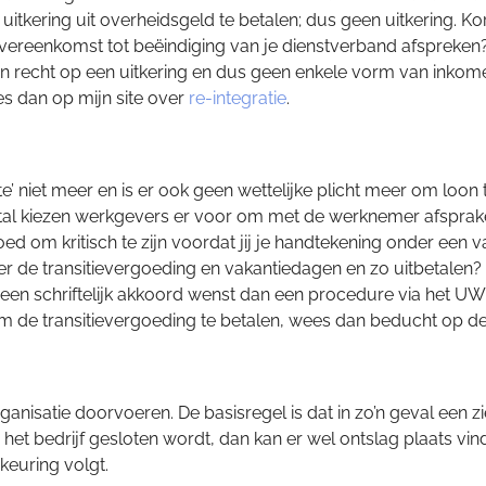
itkering uit overheidsgeld te betalen; dus geen uitkering. Ko
ereenkomst tot beëindiging van je dienstverband afspreken? Of
en recht op een uitkering en dus geen enkele vorm van inkome
es dan op mijn site over
re-integratie
.
kte’ niet meer en is er ook geen wettelijke plicht meer om lo
al kiezen werkgevers er voor om met de werknemer afsprake
oed om kritisch te zijn voordat jij je handtekening onder een 
 de transitievergoeding en vakantiedagen en zo uitbetalen? Da
ou een schriftelijk akkoord wenst dan een procedure via het 
om de transitievergoeding te betalen, wees dan beducht op de 
nisatie doorvoeren. De basisregel is dat in zo’n geval een 
ls het bedrijf gesloten wordt, dan kan er wel ontslag plaats vi
keuring volgt.