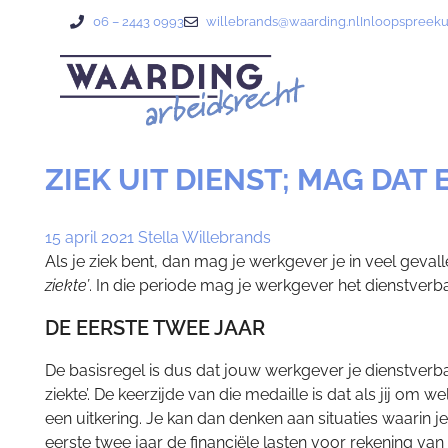
06 – 2443 0993
willebrands@waarding.nl
Inloopspreek
ZIEK UIT DIENST; MAG DAT
15 april 2021
Stella Willebrands
Als je ziek bent, dan mag je werkgever je in veel geval
ziekte’
. In die periode mag je werkgever het dienstverban
DE EERSTE TWEE JAAR
De basisregel is dus dat jouw werkgever je dienstverb
ziekte’. De keerzijde van die medaille is dat als jij om
een uitkering. Je kan dan denken aan situaties waarin je
eerste twee jaar de financiële lasten voor rekening va