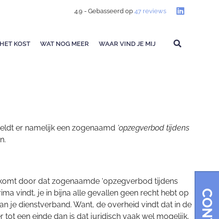
4.9
- Gebasseerd op
47
reviews
HET KOST
WAT NOG MEER
WAAR VIND JE MIJ
e geldt er namelijk een zogenaamd
‘opzegverbod tijdens
n.
Dit komt door dat zogenaamde ‘opzegverbod tijdens
ima vindt, je in bijna alle gevallen geen recht hebt op
van je dienstverband. Want, de overheid vindt dat in de
ot een einde dan is dat juridisch vaak wel mogelijk,